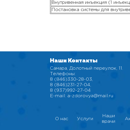
Внутривенная инъекция (1 инъекц
Постановка системы для внутрив
Наши Контакты
Самара, Долотный переулок, 11.
Телефоны:
8 (846)330-28-03
,
8 (846)231-27-04
,
8 (937)992-27-04
E-mail:
a-zdorovya@mail.ru
Наши
О нас
Услуги
А
врачи