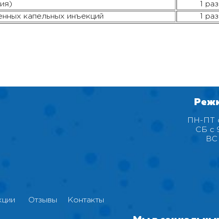
ия)
1 раз
енных капельных инъекций
1 раз
Реж
ПН-ПТ с
СБ с 
ВС
кции
Отзывы
Контакты